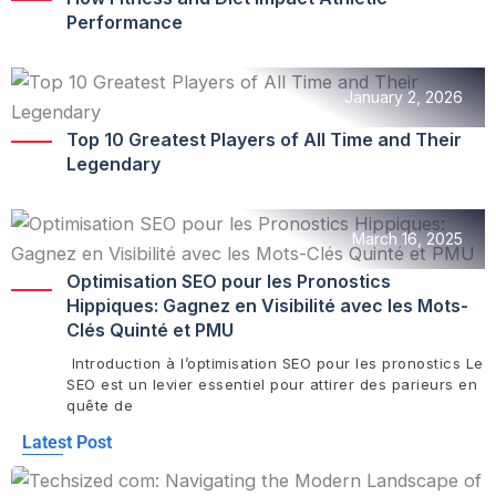
Performance
January 2, 2026
Top 10 Greatest Players of All Time and Their
Legendary
March 16, 2025
Optimisation SEO pour les Pronostics
Hippiques: Gagnez en Visibilité avec les Mots-
Clés Quinté et PMU
Introduction à l’optimisation SEO pour les pronostics Le
SEO est un levier essentiel pour attirer des parieurs en
quête de
Latest Post