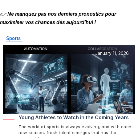
👉
Ne manquez pas nos derniers pronostics pour
maximiser vos chances dès aujourd’hui !
Sports
January 11, 2026
Young Athletes to Watch in the Coming Years
The world of sports is always evolving, and with each
new season, fresh talent emerges that has the