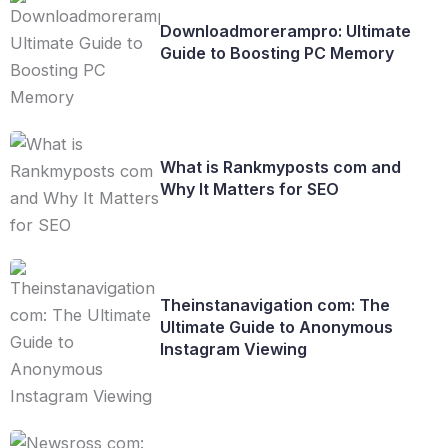
Downloadmorerampro: Ultimate
Guide to Boosting PC Memory
What is Rankmyposts com and
Why It Matters for SEO
Theinstanavigation com: The
Ultimate Guide to Anonymous
Instagram Viewing