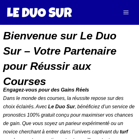
Skip
to
content
Bienvenue sur Le Duo
Sur – Votre Partenaire
pour Réussir aux
Courses
Engagez-vous pour des Gains Réels
Dans le monde des courses, la réussite repose sur des
choix éclairés. Avec
Le Duo Sur
, bénéficiez d’un service de
pronostics 100% gratuit conçu pour maximiser vos chances
de gain. Que vous soyez un parieur expérimenté ou un
novice cherchant à entrer dans l’univers captivant du
turf